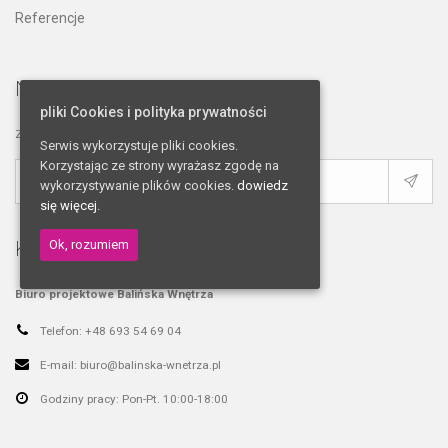
Referencje
Newsletter
pliki Cookies i polityka prywatności
Zapisz się do naszego newslettera!
Serwis wykorzystuje pliki cookies.
Korzystając ze strony wyrażasz zgodę na
wykorzystywanie plików cookies.
dowiedz
się więcej.
Kontakt
Ok, rozumiem
Biuro projektowe Balińska Wnętrza
Telefon:
+48 693 54 69 04
E-mail:
biuro@balinska-wnetrza.pl
Godziny pracy:
Pon-Pt. 10:00-18:00