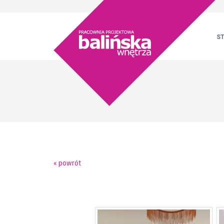
S
« powrót